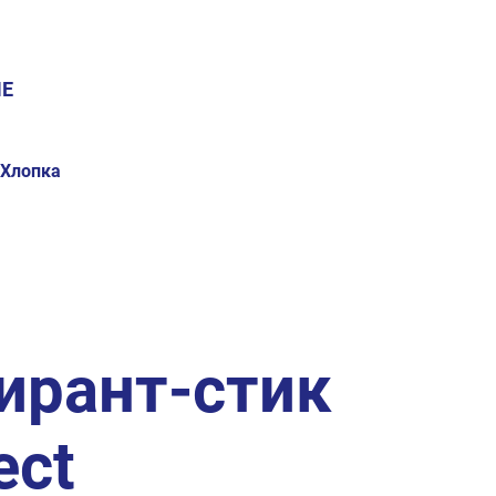
Е
 Хлопка
ирант-стик
ect