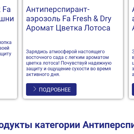
 Fa
Антиперспирант-
ишни
аэрозоль Fa Fresh & Dry
Аромат Цветка Лотоса
лопка
воей
Зарядись атмосферой настоящего
ащиту
восточного сада с легким ароматом
цветка лотоса! Почувствуй надежную
защиту и ощущение сухости во время
активного дня.
ПОДРОБНЕЕ
родукты категории Антиперсп